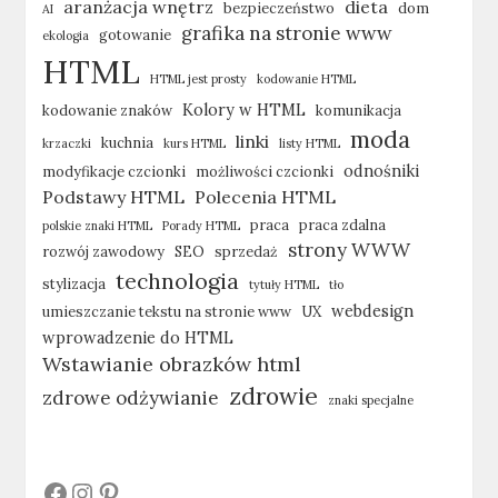
aranżacja wnętrz
dieta
bezpieczeństwo
dom
AI
grafika na stronie www
gotowanie
ekologia
HTML
HTML jest prosty
kodowanie HTML
Kolory w HTML
kodowanie znaków
komunikacja
moda
linki
kuchnia
krzaczki
kurs HTML
listy HTML
odnośniki
modyfikacje czcionki
możliwości czcionki
Podstawy HTML
Polecenia HTML
praca
praca zdalna
polskie znaki HTML
Porady HTML
strony WWW
rozwój zawodowy
SEO
sprzedaż
technologia
stylizacja
tytuły HTML
tło
webdesign
umieszczanie tekstu na stronie www
UX
wprowadzenie do HTML
Wstawianie obrazków html
zdrowie
zdrowe odżywianie
znaki specjalne
#
#
#