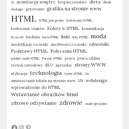
aranżacja wnętrz
dieta
bezpieczeństwo
dom
AI
grafika na stronie www
gotowanie
ekologia
HTML
HTML jest prosty
kodowanie HTML
Kolory w HTML
kodowanie znaków
komunikacja
moda
linki
kuchnia
krzaczki
kurs HTML
listy HTML
odnośniki
modyfikacje czcionki
możliwości czcionki
Podstawy HTML
Polecenia HTML
praca
praca zdalna
polskie znaki HTML
Porady HTML
strony WWW
rozwój zawodowy
SEO
sprzedaż
technologia
stylizacja
tytuły HTML
tło
webdesign
umieszczanie tekstu na stronie www
UX
wprowadzenie do HTML
Wstawianie obrazków html
zdrowie
zdrowe odżywianie
znaki specjalne
#
#
#