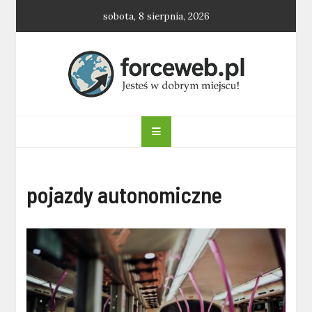
Skip
sobota, 8 sierpnia, 2026
to
content
forceweb.pl
pojazdy autonomiczne