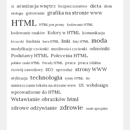
aranżacja wnętrz
dieta
bezpieczeństwo
dom
AI
grafika na stronie www
gotowanie
ekologia
HTML
HTML jest prosty
kodowanie HTML
Kolory w HTML
kodowanie znaków
komunikacja
moda
linki
kuchnia
krzaczki
kurs HTML
listy HTML
odnośniki
modyfikacje czcionki
możliwości czcionki
Podstawy HTML
Polecenia HTML
praca
praca zdalna
polskie znaki HTML
Porady HTML
strony WWW
rozwój zawodowy
SEO
sprzedaż
technologia
stylizacja
tytuły HTML
tło
webdesign
umieszczanie tekstu na stronie www
UX
wprowadzenie do HTML
Wstawianie obrazków html
zdrowie
zdrowe odżywianie
znaki specjalne