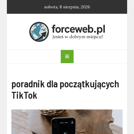
Skip
sobota, 8 sierpnia, 2026
to
content
forceweb.pl
poradnik dla początkujących
TikTok