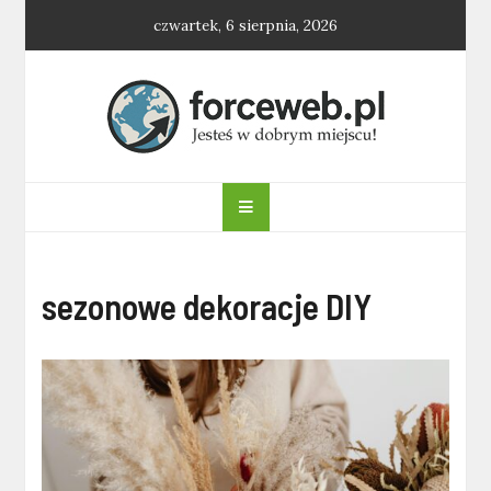
Skip
czwartek, 6 sierpnia, 2026
to
content
forceweb.pl
sezonowe dekoracje DIY