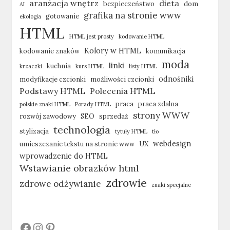
aranżacja wnętrz
dieta
bezpieczeństwo
dom
AI
grafika na stronie www
gotowanie
ekologia
HTML
HTML jest prosty
kodowanie HTML
Kolory w HTML
kodowanie znaków
komunikacja
moda
linki
kuchnia
krzaczki
kurs HTML
listy HTML
odnośniki
modyfikacje czcionki
możliwości czcionki
Podstawy HTML
Polecenia HTML
praca
praca zdalna
polskie znaki HTML
Porady HTML
strony WWW
rozwój zawodowy
SEO
sprzedaż
technologia
stylizacja
tytuły HTML
tło
webdesign
umieszczanie tekstu na stronie www
UX
wprowadzenie do HTML
Wstawianie obrazków html
zdrowie
zdrowe odżywianie
znaki specjalne
#
#
#