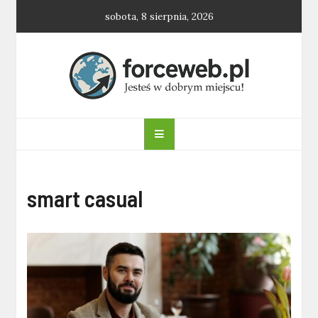
Skip
sobota, 8 sierpnia, 2026
to
content
forceweb.pl
smart casual