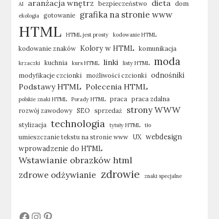
aranżacja wnętrz
dieta
bezpieczeństwo
dom
AI
grafika na stronie www
gotowanie
ekologia
HTML
HTML jest prosty
kodowanie HTML
Kolory w HTML
kodowanie znaków
komunikacja
moda
linki
kuchnia
krzaczki
kurs HTML
listy HTML
odnośniki
modyfikacje czcionki
możliwości czcionki
Podstawy HTML
Polecenia HTML
praca
praca zdalna
polskie znaki HTML
Porady HTML
strony WWW
rozwój zawodowy
SEO
sprzedaż
technologia
stylizacja
tytuły HTML
tło
webdesign
umieszczanie tekstu na stronie www
UX
wprowadzenie do HTML
Wstawianie obrazków html
zdrowie
zdrowe odżywianie
znaki specjalne
#
#
#