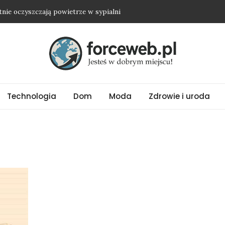
etnie oczyszczają powietrze w sypialni
dwyżkę i nie wyjść na osobę roszczeniową?
ienią nawet najprostszy strój
ubrania oversize?
ować biżuterię ze stali chirurgicznej?
Technologia
Dom
Moda
Zdrowie i uroda