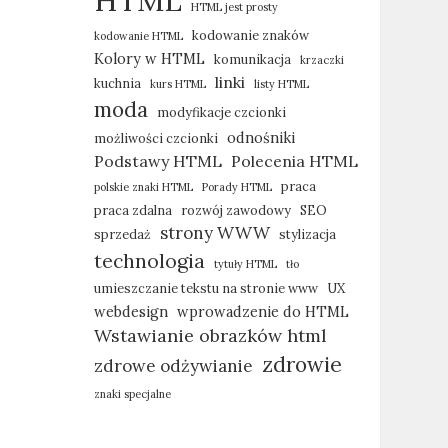
HTML
HTML jest prosty
kodowanie znaków
kodowanie HTML
Kolory w HTML
komunikacja
krzaczki
linki
kuchnia
kurs HTML
listy HTML
moda
modyfikacje czcionki
odnośniki
możliwości czcionki
Podstawy HTML
Polecenia HTML
praca
polskie znaki HTML
Porady HTML
praca zdalna
rozwój zawodowy
SEO
strony WWW
sprzedaż
stylizacja
technologia
tytuły HTML
tło
umieszczanie tekstu na stronie www
UX
webdesign
wprowadzenie do HTML
Wstawianie obrazków html
zdrowie
zdrowe odżywianie
znaki specjalne