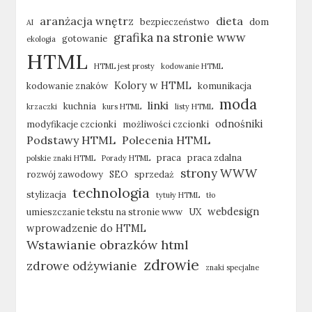
aranżacja wnętrz
dieta
bezpieczeństwo
dom
AI
grafika na stronie www
gotowanie
ekologia
HTML
HTML jest prosty
kodowanie HTML
Kolory w HTML
kodowanie znaków
komunikacja
moda
linki
kuchnia
krzaczki
kurs HTML
listy HTML
odnośniki
modyfikacje czcionki
możliwości czcionki
Podstawy HTML
Polecenia HTML
praca
praca zdalna
polskie znaki HTML
Porady HTML
strony WWW
rozwój zawodowy
SEO
sprzedaż
technologia
stylizacja
tytuły HTML
tło
webdesign
umieszczanie tekstu na stronie www
UX
wprowadzenie do HTML
Wstawianie obrazków html
zdrowie
zdrowe odżywianie
znaki specjalne