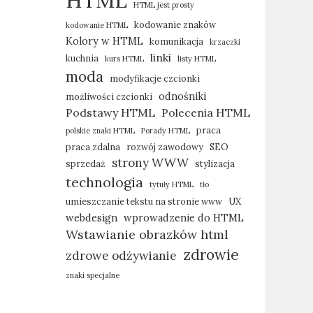
HTML
HTML jest prosty
kodowanie znaków
kodowanie HTML
Kolory w HTML
komunikacja
krzaczki
linki
kuchnia
kurs HTML
listy HTML
moda
modyfikacje czcionki
odnośniki
możliwości czcionki
Podstawy HTML
Polecenia HTML
praca
polskie znaki HTML
Porady HTML
praca zdalna
rozwój zawodowy
SEO
strony WWW
sprzedaż
stylizacja
technologia
tytuły HTML
tło
umieszczanie tekstu na stronie www
UX
webdesign
wprowadzenie do HTML
Wstawianie obrazków html
zdrowie
zdrowe odżywianie
znaki specjalne