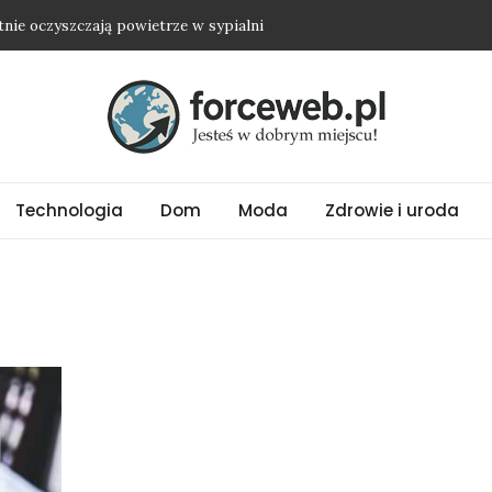
etnie oczyszczają powietrze w sypialni
dwyżkę i nie wyjść na osobę roszczeniową?
ienią nawet najprostszy strój
ubrania oversize?
ować biżuterię ze stali chirurgicznej?
Technologia
Dom
Moda
Zdrowie i uroda