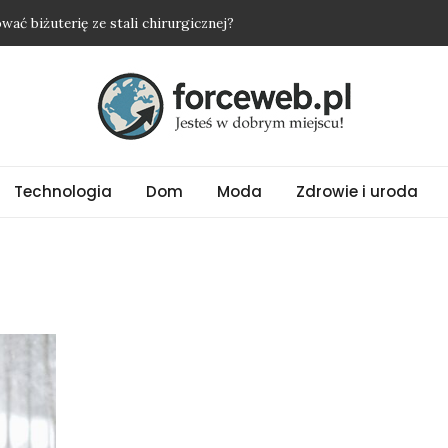
ać biżuterię ze stali chirurgicznej?
ie oczyszczają powietrze w sypialni
yżkę i nie wyjść na osobę roszczeniową?
nią nawet najprostszy strój
alny wybór na upalne dni
Technologia
Dom
Moda
Zdrowie i uroda