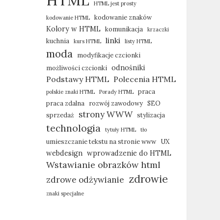
HTML
HTML jest prosty
kodowanie znaków
kodowanie HTML
Kolory w HTML
komunikacja
krzaczki
linki
kuchnia
kurs HTML
listy HTML
moda
modyfikacje czcionki
odnośniki
możliwości czcionki
Podstawy HTML
Polecenia HTML
praca
polskie znaki HTML
Porady HTML
praca zdalna
rozwój zawodowy
SEO
strony WWW
sprzedaż
stylizacja
technologia
tytuły HTML
tło
umieszczanie tekstu na stronie www
UX
webdesign
wprowadzenie do HTML
Wstawianie obrazków html
zdrowie
zdrowe odżywianie
znaki specjalne