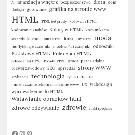
aranżacja wnętrz
dieta
bezpieczeństwo
dom
AI
grafika na stronie www
gotowanie
ekologia
HTML
HTML jest prosty
kodowanie HTML
Kolory w HTML
kodowanie znaków
komunikacja
moda
linki
kuchnia
krzaczki
kurs HTML
listy HTML
odnośniki
modyfikacje czcionki
możliwości czcionki
Podstawy HTML
Polecenia HTML
praca
praca zdalna
polskie znaki HTML
Porady HTML
strony WWW
rozwój zawodowy
SEO
sprzedaż
technologia
stylizacja
tytuły HTML
tło
webdesign
umieszczanie tekstu na stronie www
UX
wprowadzenie do HTML
Wstawianie obrazków html
zdrowie
zdrowe odżywianie
znaki specjalne
#
#
#