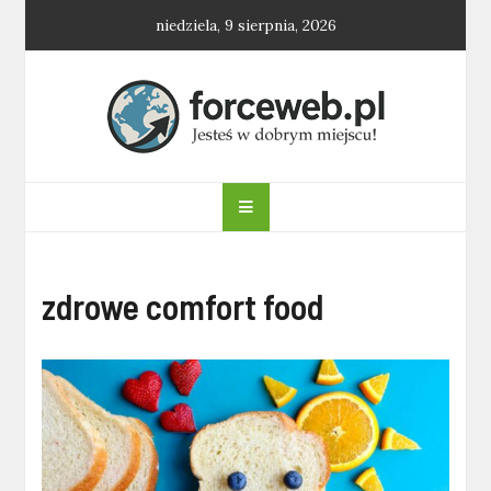
Skip
niedziela, 9 sierpnia, 2026
to
content
forceweb.pl
zdrowe comfort food