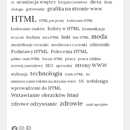
aranżacja wnętrz
dieta
bezpieczeństwo
dom
AI
grafika na stronie www
gotowanie
ekologia
HTML
HTML jest prosty
kodowanie HTML
Kolory w HTML
kodowanie znaków
komunikacja
moda
linki
kuchnia
krzaczki
kurs HTML
listy HTML
odnośniki
modyfikacje czcionki
możliwości czcionki
Podstawy HTML
Polecenia HTML
praca
praca zdalna
polskie znaki HTML
Porady HTML
strony WWW
rozwój zawodowy
SEO
sprzedaż
technologia
stylizacja
tytuły HTML
tło
webdesign
umieszczanie tekstu na stronie www
UX
wprowadzenie do HTML
Wstawianie obrazków html
zdrowie
zdrowe odżywianie
znaki specjalne
#
#
#